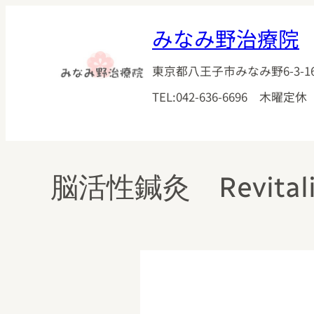
内
みなみ野治療院
容
を
ス
東京都八王子市みなみ野6-3-1
キ
TEL:042-636-6696 木曜定
ッ
プ
脳活性鍼灸 Revitaliz