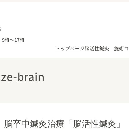
6
休 9時～17時
トップページ
脳活性鍼灸
施術コ
e-brain
脳卒中鍼灸治療「脳活性鍼灸」